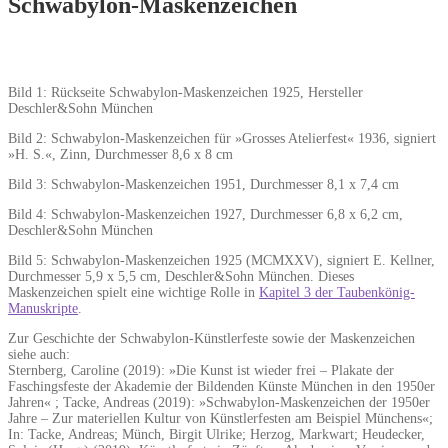
Schwabylon-Maskenzeichen
Bild 1: Rückseite Schwabylon-Maskenzeichen 1925, Hersteller
Deschler&Sohn München
Bild 2: Schwabylon-Maskenzeichen für »Grosses Atelierfest« 1936, signiert
»H. S.«, Zinn, Durchmesser 8,6 x 8 cm
Bild 3: Schwabylon-Maskenzeichen 1951, Durchmesser 8,1 x 7,4 cm
Bild 4: Schwabylon-Maskenzeichen 1927, Durchmesser 6,8 x 6,2 cm,
Deschler&Sohn München
Bild 5: Schwabylon-Maskenzeichen 1925 (MCMXXV), signiert E. Kellner,
Durchmesser 5,9 x 5,5 cm, Deschler&Sohn München. Dieses
Maskenzeichen spielt eine wichtige Rolle in
Kapitel 3 der Taubenkönig-
Manuskripte
.
Zur Geschichte der Schwabylon-Künstlerfeste sowie der Maskenzeichen
siehe auch:
Sternberg, Caroline (2019): »Die Kunst ist wieder frei – Plakate der
Faschingsfeste der Akademie der Bildenden Künste München in den 1950er
Jahren« ; Tacke, Andreas (2019): »Schwabylon-Maskenzeichen der 1950er
Jahre – Zur materiellen Kultur von Künstlerfesten am Beispiel Münchens«;
In: Tacke, Andreas; Münch, Birgit Ulrike; Herzog, Markwart; Heudecker,